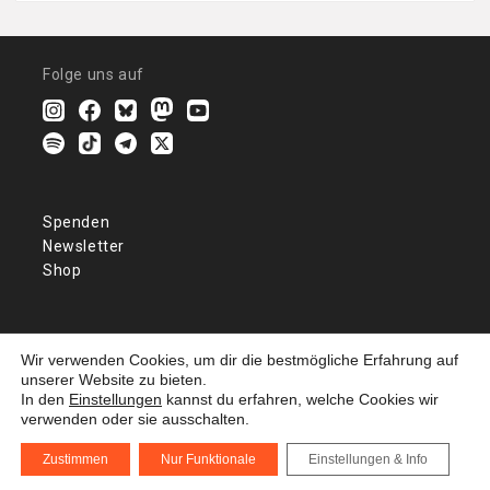
Folge uns auf
Spenden
Newsletter
Shop
Kontakt
Wir verwenden Cookies, um dir die bestmögliche Erfahrung auf
Impressum
unserer Website zu bieten.
In den
Einstellungen
kannst du erfahren, welche Cookies wir
Datenschutz
verwenden oder sie ausschalten.
Zustimmen
Nur Funktionale
Einstellungen & Info
© 2026
ZIVD e.V.