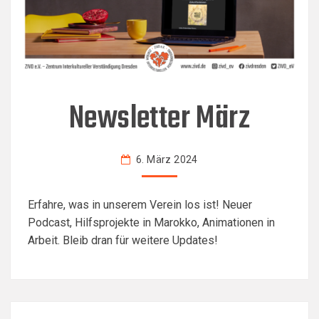
N
Newsletter März
E
W
S
6. März 2024
L
E
T
Erfahre, was in unserem Verein los ist! Neuer
T
Podcast, Hilfsprojekte in Marokko, Animationen in
E
R
Arbeit. Bleib dran für weitere Updates!
M
Ä
R
Z