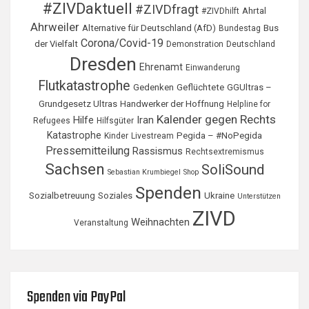
#ZIVDaktuell
#ZIVDfragt
Ahrtal
#ZIVDhilft
Ahrweiler
Alternative für Deutschland (AfD)
Bus
Bundestag
Corona/Covid-19
der Vielfalt
Demonstration
Deutschland
Dresden
Ehrenamt
Einwanderung
Flutkatastrophe
Gedenken
Geflüchtete
GGUltras –
Grundgesetz Ultras
Handwerker der Hoffnung
Helpline for
Kalender gegen Rechts
Hilfe
Iran
Refugees
Hilfsgüter
Katastrophe
Pegida – #NoPegida
Kinder
Livestream
Pressemitteilung
Rassismus
Rechtsextremismus
Sachsen
SoliSound
Sebastian Krumbiegel
Shop
Spenden
Sozialbetreuung
Soziales
Ukraine
Unterstützen
ZIVD
Weihnachten
Veranstaltung
Spenden via PayPal